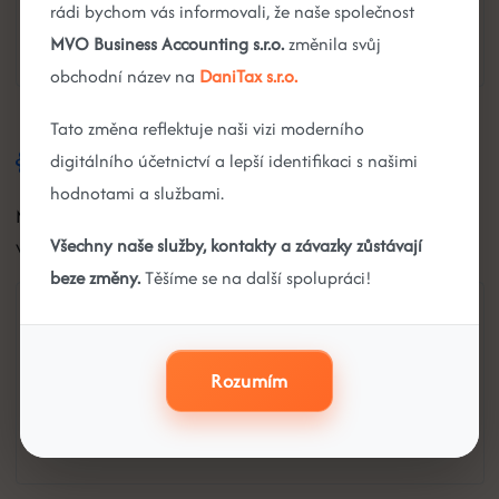
rádi bychom vás informovali, že naše společnost
MVO Business Accounting s.r.o.
změnila svůj
obchodní název na
DaniTax s.r.o.
Tato změna reflektuje naši vizi moderního
Jak spravovat cookies?
digitálního účetnictví a lepší identifikaci s našimi
hodnotami a službami.
Máte několik možností, jak spravovat cookies na našem
webu:
Všechny naše služby, kontakty a závazky zůstávají
beze změny.
Těšíme se na další spolupráci!
Nastavení na našem webu
Použijte náš nástroj pro správu cookies, kde můžete povolit
nebo zakázat jednotlivé kategorie.
Rozumím
Otevřít nastavení