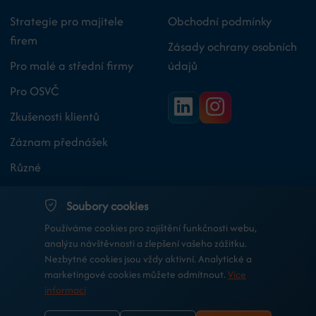
Strategie pro majitele
Obchodní podmínky
firem
Zásady ochrany osobních
Pro malé a střední firmy
údajů
Pro OSVČ
Zkušenosti klientů
Záznam přednášek
Různé
O nás
Soubory cookies
Průvodce podnikáním
Používáme cookies pro zajištění funkčnosti webu,
analýzu návštěvnosti a zlepšení vašeho zážitku.
Nezbytné cookies jsou vždy aktivní. Analytické a
marketingové cookies můžete odmítnout.
Více
©
2026 DaniTax s.r.o.
Profesionální účetní a daňové strategie pro
informací
moderní podnikání.
|
Zásady cookies
|
Nastavení cookies