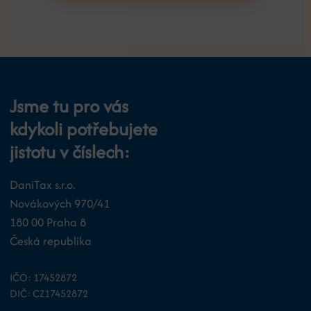
Jsme tu pro vás
kdykoli potřebujete
jistotu v číslech:
DaniTax s.r.o.
Novákových 970/41
180 00 Praha 8
Česká republika
IČO: 17452872
DIČ: CZ17452872