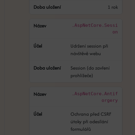
1 rok
.AspNetCore.Sessi
on
Udržení session při
návštěvě webu
Session (do zavření
prohlížeče)
.AspNetCore.Antif
orgery
Ochrana před CSRF
útoky při odesílání
formulářů