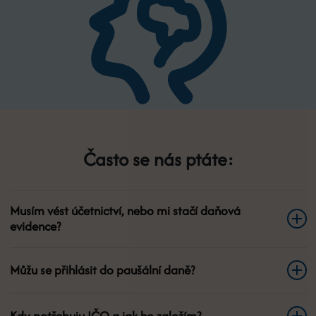
Často se nás ptáte:
Musím vést účetnictví, nebo mi stačí daňová
evidence?
Můžu se přihlásit do paušální daně?
Kdy potřebuju IČO a jak ho založím?