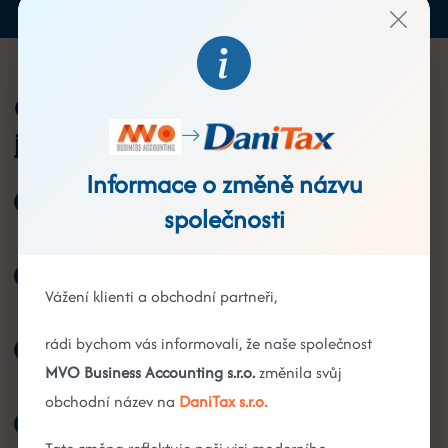
Co všechno pro vás
jako OSVČ zajistíme
Informace o změně názvu
Kompletní vedení daňové evidence nebo paušální
společnosti
režim
Daňová přiznání k dani z příjmů, DPH, silniční dani i
Vážení klienti a obchodní partneři,
přehledy pro OSSZ a ZP
rádi bychom vás informovali, že naše společnost
On-line schvalování dokladů a automatické
MVO Business Accounting s.r.o.
změnila svůj
připomenutí termínů
obchodní název na
DaniTax s.r.o.
Poradenství při přechodu na s.r.o. nebo paušální daň