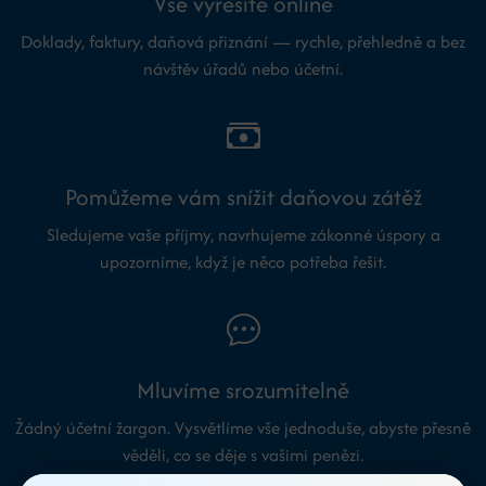
Vše vyřešíte online
Doklady, faktury, daňová přiznání — rychle, přehledně a bez
návštěv úřadů nebo účetní.
Pomůžeme vám snížit daňovou zátěž
Sledujeme vaše příjmy, navrhujeme zákonné úspory a
upozorníme, když je něco potřeba řešit.
Mluvíme srozumitelně
Žádný účetní žargon. Vysvětlíme vše jednoduše, abyste přesně
věděli, co se děje s vašimi penězi.